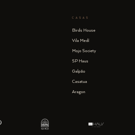
CASAS
Birds House
Vila Medí
Mojo Society
SP Haus
Galpão
Casatua
Aragon